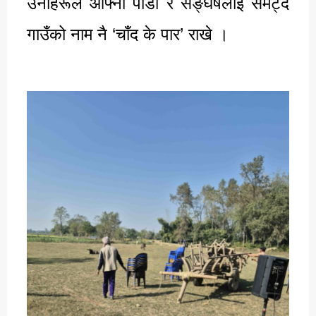
उनीहरूले आफ्नो पीडा र सङ्घर्षलाई समेट्दै
गाउँको नाम नै ‘चाँद के पार’ राखे ।